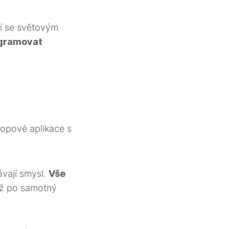
cí se světovým
ogramovat
topové aplikace s
ávají smysl.
Vše
až po samotný