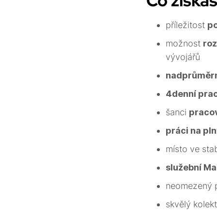
Co získáš
příležitost
po
možnost
roz
vývojářů
nadprůměr
4denní pra
šanci
pracov
práci na pl
místo ve stab
služební M
neomezený př
skvělý kolekt