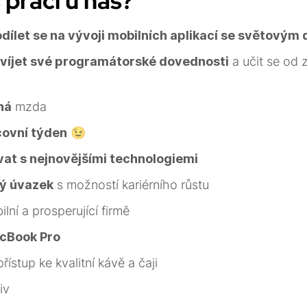
 prací u nás?
dílet se na vývoji mobilních aplikací se světový
víjet své programátorské dovednosti
a učit se od
ná
mzda
covní týden
😉
at s nejnovějšími technologiemi
ný úvazek
s možností kariérního růstu
ilní a prosperující firmě
acBook Pro
ístup ke kvalitní kávě a čaji
iv