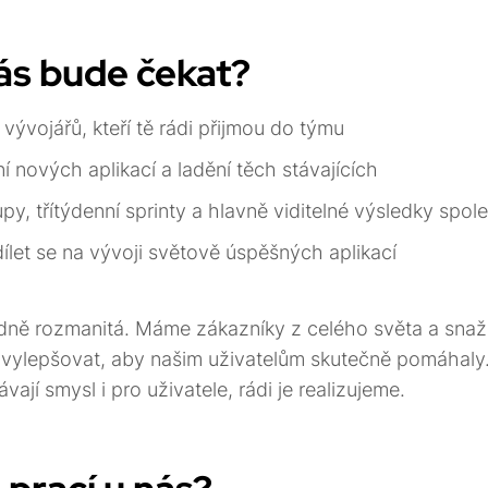
nás bude čekat?
vývojářů, kteří tě rádi přijmou do týmu
 nových aplikací a ladění těch stávajících
upy, třítýdenní sprinty a hlavně viditelné výsledky spo
let se na vývoji světově úspěšných aplikací
odně rozmanitá. Máme zákazníky z celého světa a snaž
e vylepšovat, aby našim uživatelům skutečně pomáhaly
vají smysl i pro uživatele, rádi je realizujeme.