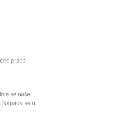
lečné práce
íme se naše
. Nápady se u