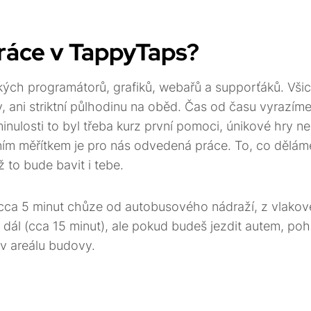
práce v TappyTaps?
ých programátorů, grafiků, webařů a supporťáků. Všic
 ani striktní půlhodinu na oběd. Čas od času vyrazím
inulosti to byl třeba kurz první pomoci, únikové hry n
ním měřítkem je pro nás odvedená práce. To, co dělám
 to bude bavit i tebe.
ca 5 minut chůze od autobusového nádraží, z vlakové
 dál (cca 15 minut), ale pokud budeš jezdit autem, po
v areálu budovy.