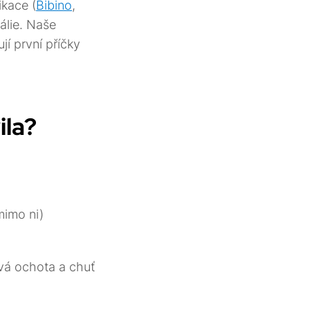
ikace (
Bibino
,
rálie. Naše
í první příčky
ila?
mimo ni)
tvá ochota a chuť