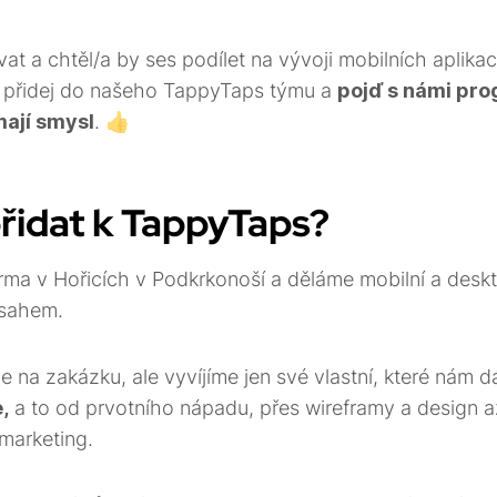
at a chtěl/a by ses podílet na vývoji mobilních aplika
 přidej do našeho TappyTaps týmu a
pojď s námi pr
mají smysl
. 👍
přidat k TappyTaps?
firma v Hořicích v Podkrkonoší a děláme mobilní a desk
sahem.
 na zakázku, ale vyvíjíme jen své vlastní, které nám d
,
a to od prvotního nápadu, přes wireframy a design 
marketing.