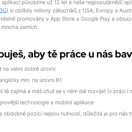
 aplikací působíme už 12 let a naše nejpopulárnější apl
 3G
) si oblíbily miliony zákazníků z USA, Evropy a Aust
videlně promovány v App Store a Google Play a obsazuj
v mnoha zemích.
uješ, aby tě práce u nás bav
t na velmi dobré úrovni
anglicky min. na úrovni B1
 tě zajímá a máš chuť se v něm dál rozvíjet (v práci i 
ejnovější technologie a mobilní aplikace
a obdobné pozici nejsou nutností, důležitá je pro nás 