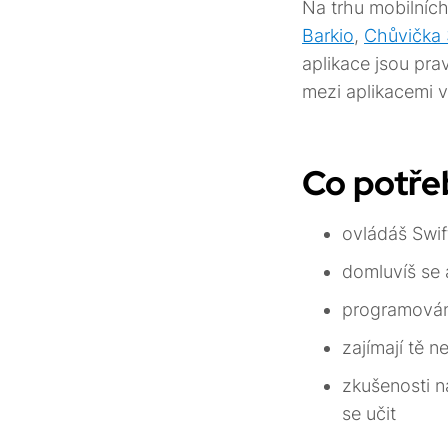
Na trhu mobilních
Barkio
,
Chůvička
aplikace jsou pra
mezi aplikacemi 
Co potřeb
ovládáš Swif
domluvíš se 
programování
zajímají tě n
zkušenosti n
se učit