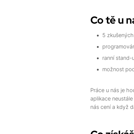
Co tě u 
5 zkušených 
programování
ranní stand-
možnost podí
Práce u nás je h
aplikace neustál
nás cení a když dá