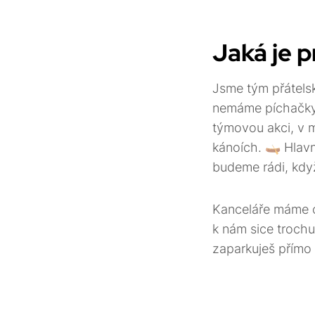
Jaká je 
Jsme tým přátelsk
nemáme píchačky,
týmovou akci, v m
kánoích. 🛶 Hlav
budeme rádi, když
Kanceláře máme c
k nám sice trochu
zaparkuješ přímo 