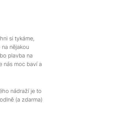
hni si tykáme,
e na nějakou
ebo plavba na
e nás moc baví a
ho nádraží je to
hodlně (a zdarma)